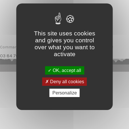
This site uses cookies
and gives you control
over what you want to
Commandez en nous contactant par mail ou par téléphone !
activate
03 84 76 06 74
Mail
OK, accept all
Deny all cookies
Personalize